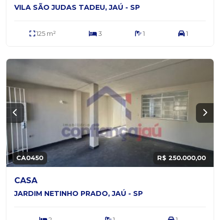
VILA SÃO JUDAS TADEU, JAÚ - SP
125 m²
3
1
1
CA0450
R$ 250.000,00
CASA
JARDIM NETINHO PRADO, JAÚ - SP
2
1
1