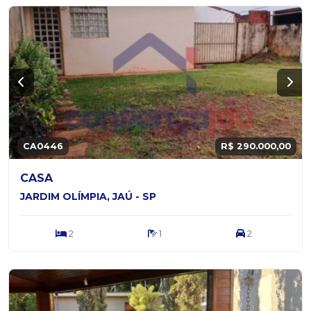
CA0446
R$ 290.000,00
CASA
JARDIM OLÍMPIA, JAÚ - SP
2
1
2