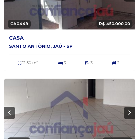
CA0449
R$ 450.000,00
CASA
SANTO ANTÔNIO, JAÚ - SP
12,50 m²
3
3
2