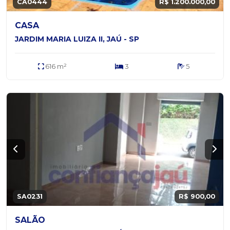
CA0444
R$ 1.200.000,00
CASA
JARDIM MARIA LUIZA II, JAÚ - SP
616 m²
3
5
SA0231
R$ 900,00
SALÃO