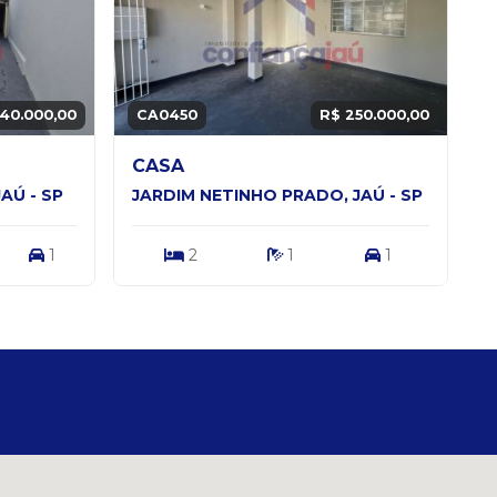
40.000,00
CA0450
R$ 250.000,00
CASA
AÚ - SP
JARDIM NETINHO PRADO, JAÚ - SP
1
2
1
1