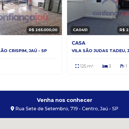
R$ 265.000,00
CA0451
R$ 2
CASA
ÃO CRISPIM, JAÚ - SP
VILA SÃO JUDAS TADEU, J
125 m²
3
1
Venha nos conhecer
Rua Sete de Setembro, 719 - Centro, Jaú - SP