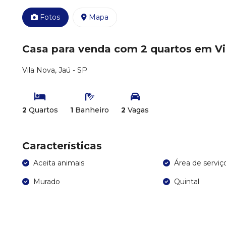
Fotos
Mapa
Casa para venda com 2 quartos em Vil
Vila Nova, Jaú - SP
2
Quartos
1
Banheiro
2
Vagas
Características
Aceita animais
Área de serviç
Murado
Quintal