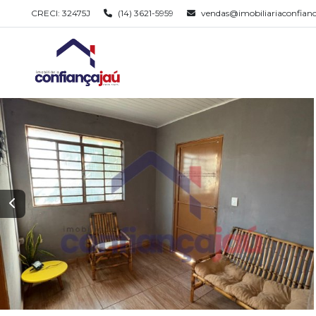
CRECI: 32475J
(14) 3621-5959
vendas@imobiliariaconfian