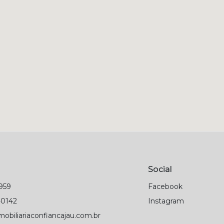
Social
5959
Facebook
-0142
Instagram
obiliariaconfiancajau.com.br